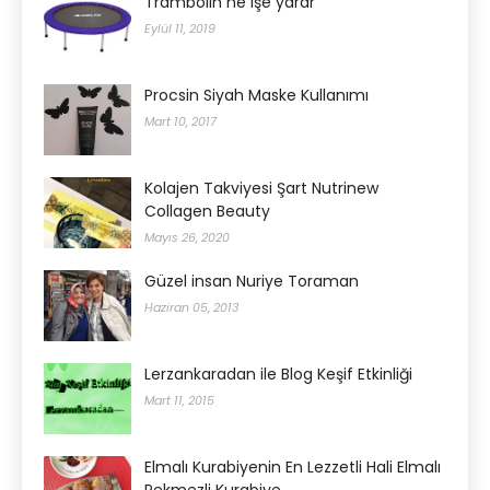
Trambolin ne işe yarar
Eylül 11, 2019
Procsin Siyah Maske Kullanımı
Mart 10, 2017
Kolajen Takviyesi Şart Nutrinew
Collagen Beauty
Mayıs 26, 2020
Güzel insan Nuriye Toraman
Haziran 05, 2013
Lerzankaradan ile Blog Keşif Etkinliği
Mart 11, 2015
Elmalı Kurabiyenin En Lezzetli Hali Elmalı