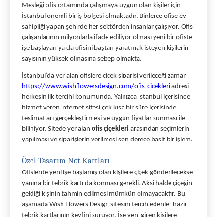
Mesleği ofis ortamında çalışmaya uygun olan kişiler için 
İstanbul önemli bir iş bölgesi olmaktadır. Binlerce ofise ev 
sahipliği yapan şehirde her sektörden insanlar çalışıyor. Ofis 
çalışanlarının milyonlarla ifade ediliyor olması yeni bir ofiste 
işe başlayan ya da ofisini baştan yaratmak isteyen kişilerin 
sayısının yüksek olmasına sebep olmakta. 
İstanbul’da yer alan ofislere çiçek siparişi verileceği zaman 
https://www.wishflowersdesign.com/ofis-cicekleri
 adresi 
herkesin ilk tercihi konumunda. Yalnızca İstanbul içerisinde 
hizmet veren internet sitesi çok kısa bir süre içerisinde 
teslimatları gerçekleştirmesi ve uygun fiyatlar sunması ile 
biliniyor. Sitede yer alan 
ofis çiçekleri 
arasından seçimlerin 
yapılması ve siparişlerin verilmesi son derece basit bir işlem. 
Özel Tasarım Not Kartları
Ofislerde yeni işe başlamış olan kişilere çiçek gönderilecekse 
yanına bir tebrik kartı da konması gerekli. Aksi halde çiçeğin 
geldiği kişinin tahmin edilmesi mümkün olmayacaktır. Bu 
aşamada Wish Flowers Design sitesini tercih edenler hazır 
tebrik kartlarının keyfini sürüyor. İşe yeni giren kişilere 