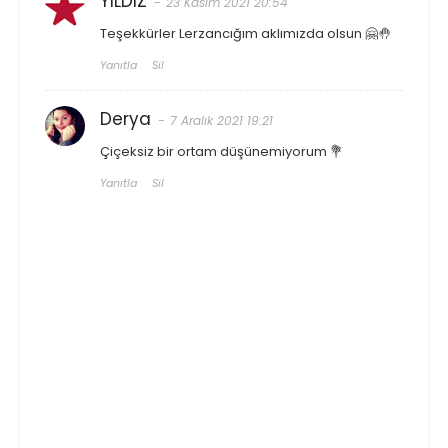
YILDIZ
23 Kasım 2021 20:54
Teşekkürler Lerzancığım aklımızda olsun 🤗🤚
Yanıtla
Sil
Derya
7 Aralık 2021 19:21
Çiçeksiz bir ortam düşünemiyorum 💐
Yanıtla
Sil