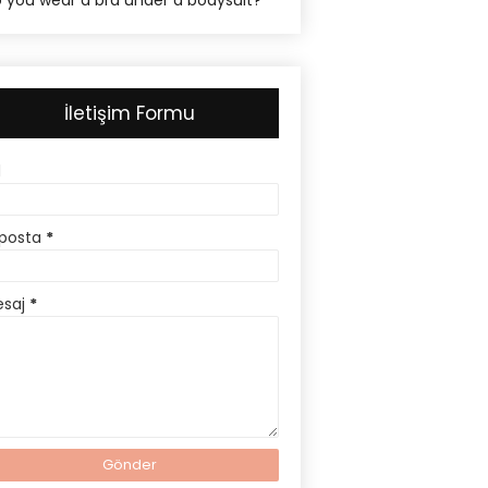
 you wear a bra under a bodysuit?
İletişim Formu
d
posta
*
esaj
*