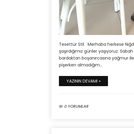
Tesettür Stil Merhaba herkese Niğd
şaşırdığımız günler yaşıyoruz. Saba
bardaktan boşanırcasına yağmur il
pişerken almadığım…
YAZININ DEVAMI »
0 YORUMLAR