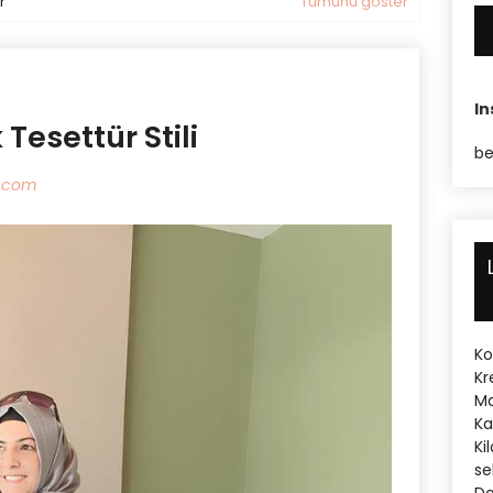
r
Tümünü göster
I
k Tesettür Stili
be
n.com
Ko
Kr
Ma
Ka
Ki
se