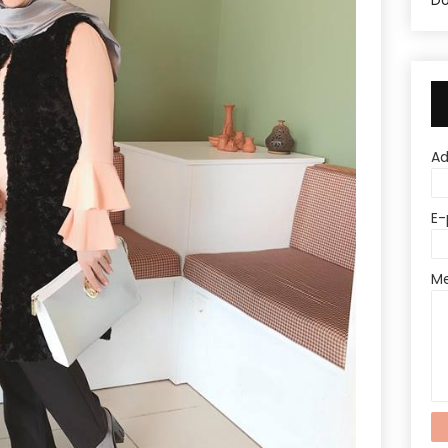
Do
A
E-
M