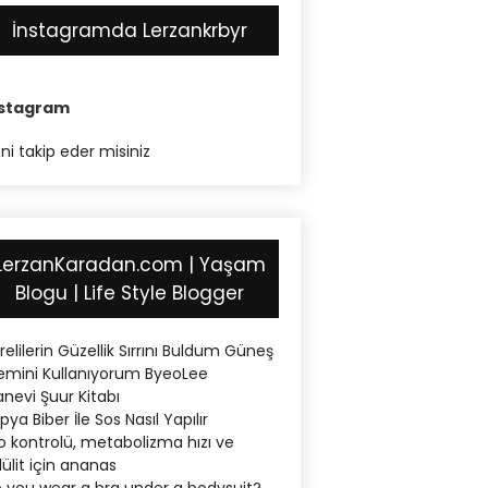
İnstagramda Lerzankrbyr
nstagram
ni takip eder misiniz
LerzanKaradan.com | Yaşam
Blogu | Life Style Blogger
relilerin Güzellik Sırrını Buldum Güneş
emini Kullanıyorum ByeoLee
nevi Şuur Kitabı
pya Biber İle Sos Nasıl Yapılır
lo kontrolü, metabolizma hızı ve
lülit için ananas