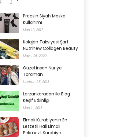
Procsin Siyah Maske
Kullanımı
Mart 10, 2017
Kolajen Takviyesi Şart
Nutrinew Collagen Beauty
Mayıs 26, 2020
Güzel insan Nuriye
Toraman
Haziran 05, 2013
Lerzankaradan ile Blog
Keşif Etkinliği
Mart 11, 2015
Elmalı Kurabiyenin En
Lezzetli Hali Elmalı
Pekmezli Kurabiye