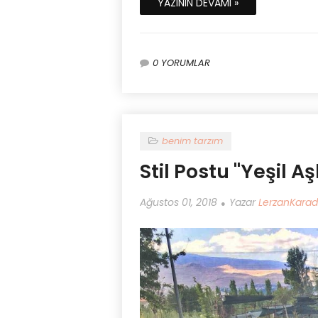
YAZININ DEVAMI »
0 YORUMLAR
benim tarzım
Stil Postu ''Yeşil Aş
Ağustos 01, 2018
Yazar
LerzanKara