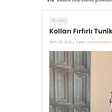
STIL
etiketine sahip yayınlar gösteriliyo
hijab
Kolları Fırfırlı Tuni
Ekim 20, 2018
Yazar
LerzanKarada