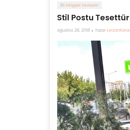
blogger tavsiyesi
Stil Postu Tesettü
Ağustos 28, 2018
Yazar
LerzanKar