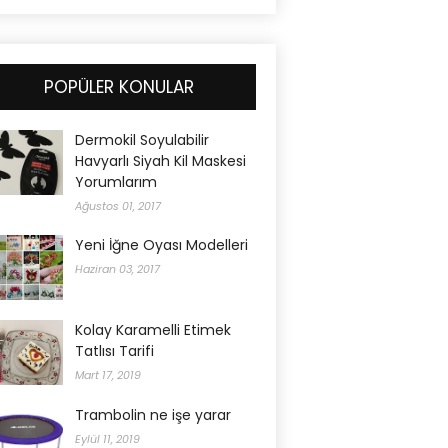
POPÜLER KONULAR
Dermokil Soyulabilir
Havyarlı Siyah Kil Maskesi
Yorumlarım
Ağustos 01, 2017
Yeni İğne Oyası Modelleri
Haziran 03, 2017
Kolay Karamelli Etimek
Tatlısı Tarifi
Mart 17, 2019
Trambolin ne işe yarar
Eylül 11, 2019