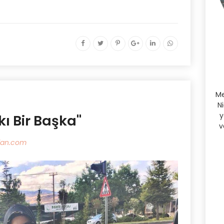
Me
N
y
kı Bir Başka''
v
dan.com