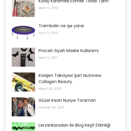
Kolay Karamelli Etimek Tatlısı Tarifi
Mart 17, 2019
Trambolin ne işe yarar
Eylül 11, 2019
Procsin Siyah Maske Kullanımı
Mart 10, 2017
Kolajen Takviyesi Şart Nutrinew
Collagen Beauty
Mayıs 26, 2020
Güzel insan Nuriye Toraman
Haziran 05, 2013
Lerzankaradan ile Blog Keşif Etkinliği