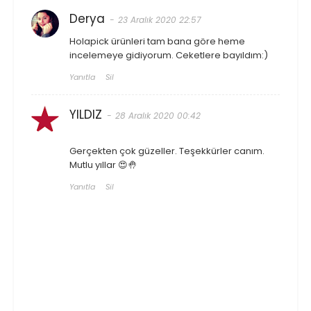
Derya
23 Aralık 2020 22:57
Holapick ürünleri tam bana göre heme
incelemeye gidiyorum. Ceketlere bayıldım:)
Yanıtla
Sil
YILDIZ
28 Aralık 2020 00:42
Gerçekten çok güzeller. Teşekkürler canım.
Mutlu yıllar 😍🤚
Yanıtla
Sil