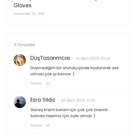
Gloves
November 30, 2021
5 Yorumlar
DüşTasarımcısı
19 Ekim 2020 23:26
Duymadığım bir üründü,içinde hyaluronik asit
olması çok iyi bence :)
Yanıtla
Sil
Esra Yıldız
20 Ekim 2020 13:35
Güneş kremi benim için çok çok önemli..
Aslında hepimiz için öyle olmalı :)
Yanıtla
Sil