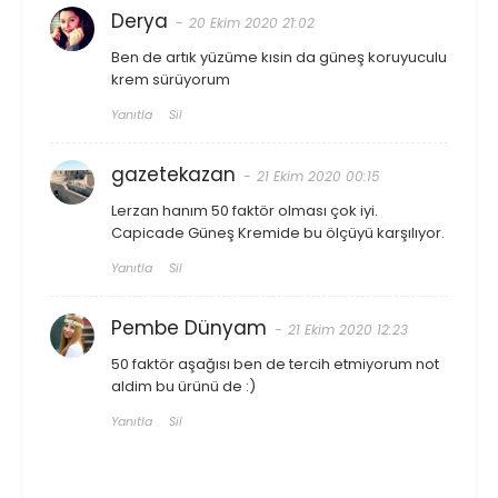
Derya
20 Ekim 2020 21:02
Ben de artık yüzüme kısin da güneş koruyuculu
krem sürüyorum
Yanıtla
Sil
gazetekazan
21 Ekim 2020 00:15
Lerzan hanım 50 faktör olması çok iyi.
Capicade Güneş Kremide bu ölçüyü karşılıyor.
Yanıtla
Sil
Pembe Dünyam
21 Ekim 2020 12:23
50 faktör aşağısı ben de tercih etmiyorum not
aldim bu ürünü de :)
Yanıtla
Sil