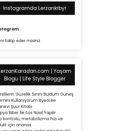
İnstagramda Lerzankrbyr
nstagram
ni takip eder misiniz
LerzanKaradan.com | Yaşam
Blogu | Life Style Blogger
relilerin Güzellik Sırrını Buldum Güneş
emini Kullanıyorum ByeoLee
nevi Şuur Kitabı
pya Biber İle Sos Nasıl Yapılır
lo kontrolü, metabolizma hızı ve
lülit için ananas