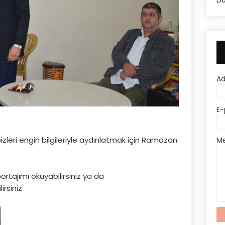
Do
A
E-
zleri engin bilgileriyle aydınlatmak için Ramazan
M
portajımı
okuyabilirsiniz ya da
irsiniz