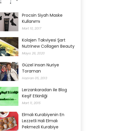
Procsin Siyah Maske
Kullanımı
Mart 10, 2017
Kolajen Takviyesi Şart
Nutrinew Collagen Beauty
Mayıs 26, 2020
Güzel insan Nuriye
Toraman
Haziran 05, 2013
Lerzankaradan ile Blog
Keşif Etkinliği
Mart 11, 2015
Elmalı Kurabiyenin En
Lezzetli Hali Elmalı
Pekmezli Kurabiye