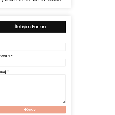
 you wear a bra under a bodysuit?
İletişim Formu
d
posta
*
esaj
*