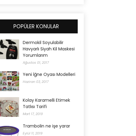
POPÜLER KONULAR
Dermokil Soyulabilir
Havyarlı Siyah Kil Maskesi
Yorumlarım
Ağustos 01, 2017
Yeni İğne Oyası Modelleri
Haziran 03, 2017
Kolay Karamelli Etimek
Tatlısı Tarifi
Mart 17, 2019
Trambolin ne işe yarar
Eylül 11, 2019