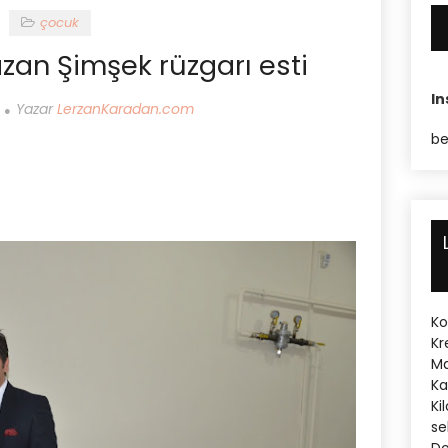
çocuk
an Şimşek rüzgarı esti
I
Yazar
LerzanKaradan.com
be
Ko
Kr
Ma
Ka
Ki
se