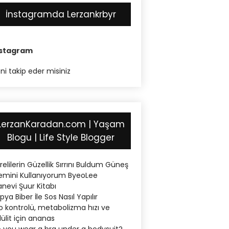
İnstagramda Lerzankrbyr
nstagram
ni takip eder misiniz
LerzanKaradan.com | Yaşam
Blogu | Life Style Blogger
relilerin Güzellik Sırrını Buldum Güneş
emini Kullanıyorum ByeoLee
nevi Şuur Kitabı
pya Biber İle Sos Nasıl Yapılır
lo kontrolü, metabolizma hızı ve
lülit için ananas