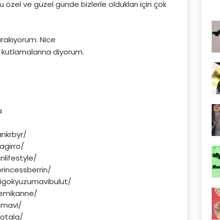
zel ve güzel günde bizlerle oldukları için çok
bırakıyorum. Nice
kutlamalarına diyorum.
a
nkrbyr/
agirro/
lifestyle/
incessberrin/
igokyuzumavibulut/
emikanne/
imavi/
otala/