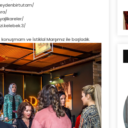
seydenbirtutam/
sra/
jlikareler/
i.kelebek.3/
ış konuşmam ve İstiklal Marşımız ile başladık.