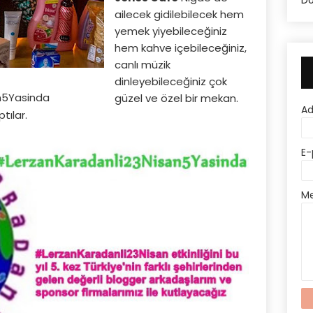
Do
ailecek gidilebilecek hem
yemek yiyebileceğiniz
hem kahve içebileceğiniz,
canlı müzik
dinleyebileceğiniz çok
n5Yasinda
güzel ve özel bir mekan.
A
tılar.
E-
M