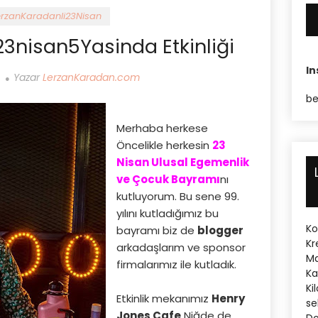
rzanKaradanli23Nisan
3nisan5Yasinda Etkinliği
I
Yazar
LerzanKaradan.com
be
Merhaba herkese
Öncelikle herkesin
23
Nisan Ulusal Egemenlik
ve Çocuk Bayramı
nı
kutluyorum. Bu sene 99.
yılını kutladığımız bu
Ko
bayramı biz de
blogger
Kr
arkadaşlarım ve sponsor
Ma
firmalarımız ile kutladık.
Ka
Ki
Etkinlik mekanımız
Henry
se
Jones Cafe
Niğde de