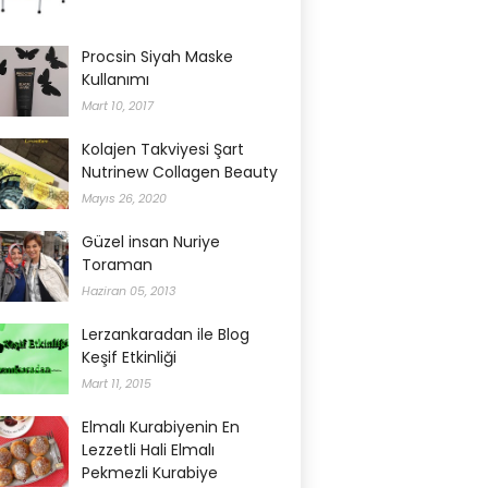
Procsin Siyah Maske
Kullanımı
Mart 10, 2017
Kolajen Takviyesi Şart
Nutrinew Collagen Beauty
Mayıs 26, 2020
Güzel insan Nuriye
Toraman
Haziran 05, 2013
Lerzankaradan ile Blog
Keşif Etkinliği
Mart 11, 2015
Elmalı Kurabiyenin En
Lezzetli Hali Elmalı
Pekmezli Kurabiye