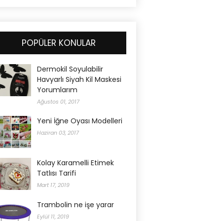
POPÜLER KONULAR
Dermokil Soyulabilir
Havyarlı Siyah Kil Maskesi
Yorumlarım
Ağustos 01, 2017
Yeni İğne Oyası Modelleri
Haziran 03, 2017
Kolay Karamelli Etimek
Tatlısı Tarifi
Mart 17, 2019
Trambolin ne işe yarar
Eylül 11, 2019