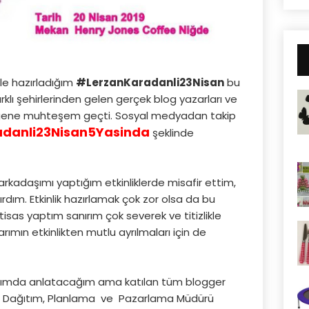
ikle hazırladığım
#LerzanKaradanli23Nisan
bu
rklı şehirlerinden gelen gerçek blog yazarları ve
la gene muhteşem geçti. Sosyal medyadan takip
danli23Nisan5Yasinda
şeklinde
rkadaşımı yaptığım etkinliklerde misafir ettim,
tırdım. Etkinlik hazırlamak çok zor olsa da bu
htisas yaptım sanırım çok severek ve titizlikle
rımın etkinlikten mutlu ayrılmaları için de
yazımda anlatacağım ama katılan tüm blogger
ın Dağıtım, Planlama ve Pazarlama Müdürü