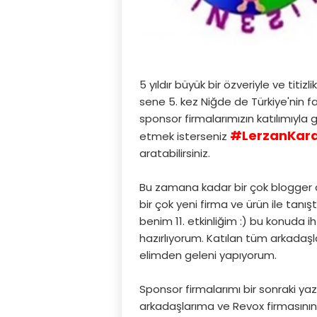
5 yıldır büyük bir özveriyle ve titizl
sene 5. kez Niğde de Türkiye'nin fa
sponsor firmalarımızın katılımıy
#LerzanKara
etmek isterseniz
aratabilirsiniz.
Bu zamana kadar bir çok blogger a
bir çok yeni firma ve ürün ile tanış
benim 11. etkinliğim :) bu konuda i
hazırlıyorum. Katılan tüm arkadaşla
elimden geleni yapıyorum.
Sponsor firmalarımı bir sonraki 
arkadaşlarıma ve Revox firmasın