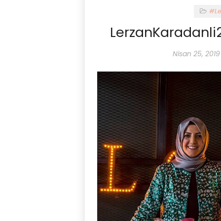
#Le
LerzanKaradanli2
Nisan 25, 2019