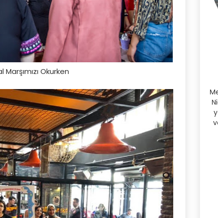
lal Marşımızı Okurken
Me
N
y
v