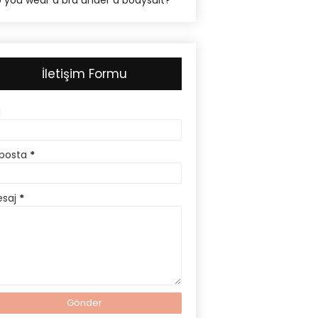
 you wear a bra under a bodysuit?
İletişim Formu
d
posta
*
esaj
*