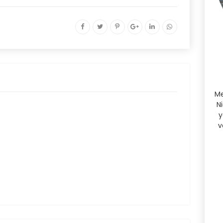
Me
N
y
v