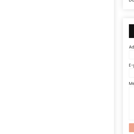
Do
A
E-
M