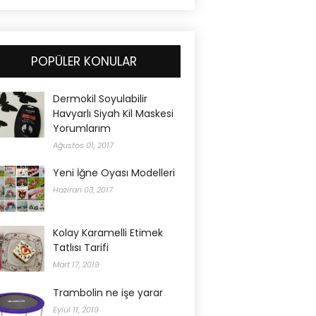
POPÜLER KONULAR
Dermokil Soyulabilir
Havyarlı Siyah Kil Maskesi
Yorumlarım
Ağustos 01, 2017
Yeni İğne Oyası Modelleri
Haziran 03, 2017
Kolay Karamelli Etimek
Tatlısı Tarifi
Mart 17, 2019
Trambolin ne işe yarar
Eylül 11, 2019