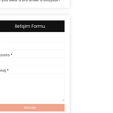
 you wear a bra under a bodysuit?
İletişim Formu
d
posta
*
esaj
*