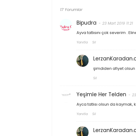
17 Yorumlar
Bipudra
23 Mart 2019 11:21
Ayva tatlısını çok severim . Elin
Yanıtla
Sil
LerzanKaradan
şimdiden afiyet olsun
Sil
Yeşimle Her Telden
23
Ayca tatlısı olsun da kaymak, k
Yanıtla
Sil
LerzanKaradan