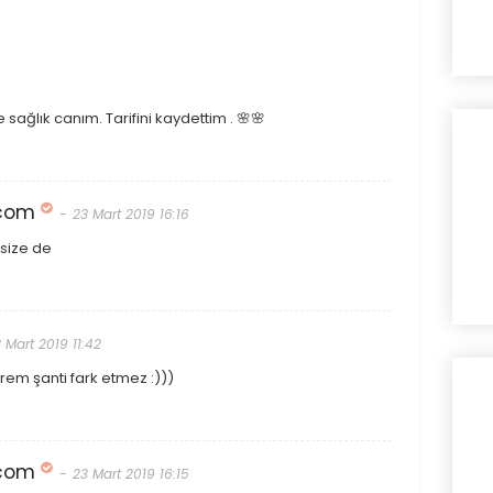
e sağlık canım. Tarifini kaydettim . 🌸🌸
.com
23 Mart 2019 16:16
 size de
 Mart 2019 11:42
rem şanti fark etmez :)))
.com
23 Mart 2019 16:15