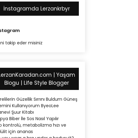
İnstagramda Lerzankrbyr
nstagram
ni takip eder misiniz
LerzanKaradan.com | Yaşam
Blogu | Life Style Blogger
relilerin Güzellik Sırrını Buldum Güneş
emini Kullanıyorum ByeoLee
nevi Şuur Kitabı
pya Biber İle Sos Nasıl Yapılır
lo kontrolü, metabolizma hızı ve
lülit için ananas