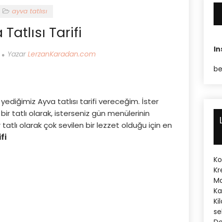
ayva tatlısı
Tatlısı Tarifi
I
Yazar
LerzanKaradan.com
be
yediğimiz Ayva tatlısı tarifi vereceğim. İster
 bir tatlı olarak, isterseniz gün menülerinin
r tatlı olarak çok sevilen bir lezzet olduğu için en
fi
Ko
Kr
Ma
Ka
Ki
se