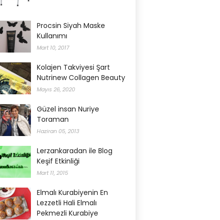
Procsin Siyah Maske
Kullanımı
Mart 10, 2017
Kolajen Takviyesi Şart
Nutrinew Collagen Beauty
Mayıs 26, 2020
Güzel insan Nuriye
Toraman
Haziran 05, 2013
Lerzankaradan ile Blog
Keşif Etkinliği
Mart 11, 2015
Elmalı Kurabiyenin En
Lezzetli Hali Elmalı
Pekmezli Kurabiye