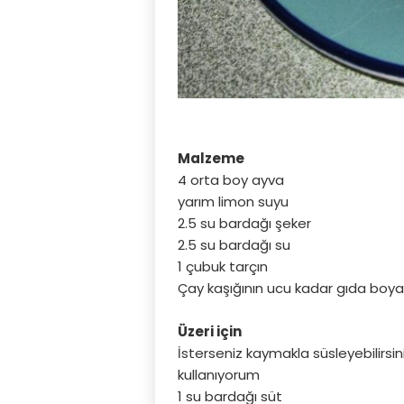
Malzeme
4 orta boy ayva
yarım limon suyu
2.5 su bardağı şeker
2.5 su bardağı su
1 çubuk tarçın
Çay kaşığının ucu kadar gıda boya
Üzeri için
İsterseniz kaymakla süsleyebilirs
kullanıyorum
1 su bardağı süt