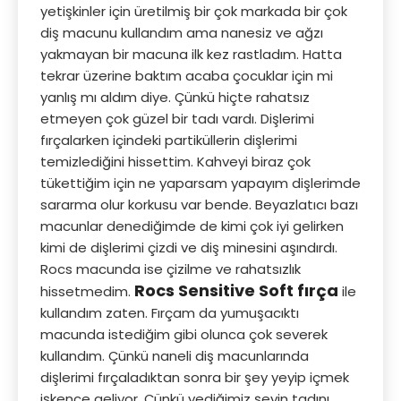
yetişkinler için üretilmiş bir çok markada bir çok
diş macunu kullandım ama nanesiz ve ağzı
yakmayan bir macuna ilk kez rastladım. Hatta
tekrar üzerine baktım acaba çocuklar için mi
yanlış mı aldım diye. Çünkü hiçte rahatsız
etmeyen çok güzel bir tadı vardı. Dişlerimi
fırçalarken içindeki partiküllerin dişlerimi
temizlediğini hissettim. Kahveyi biraz çok
tükettiğim için ne yaparsam yapayım dişlerimde
sararma olur korkusu var bende. Beyazlatıcı bazı
macunlar denediğimde de kimi çok iyi gelirken
kimi de dişlerimi çizdi ve diş minesini aşındırdı.
Rocs macunda ise çizilme ve rahatsızlık
Rocs Sensitive Soft fırça
hissetmedim.
ile
kullandım zaten. Fırçam da yumuşacıktı
macunda istediğim gibi olunca çok severek
kullandım. Çünkü naneli diş macunlarında
dişlerimi fırçaladıktan sonra bir şey yeyip içmek
işkence geliyor. Çünkü yediğimiz şeyin tadını