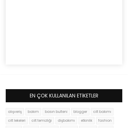
EN ÇOK KULLANILAN ETİKETLER
alışveriş
bakım
basın bulteni
blogger
cilt bakımı
cilt lekeleri
cilt temizliği
dişbakımı
etkinlik
fashion