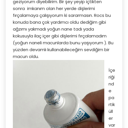
geziyorum diyebilirim. Bir şey yeyip içtikten
sonra imkanım olan her yerde dişlerimi
fırçalamaya çalışıyorum ki sararmasın. Rocs bu
konuda bana çok yardımcı oldu dediğim gibi
ağzımı yakmadı yoğun nane tadı yada
kokusuyla ilaç içer gibi dişlerimi fırçalamadım
(yoğun naneli macunlarda bunu yaşıyorum ). Bu
yüzden devamlı kullanabileceğim sevdiğim bir
macun oldu.
İçe
riği
nd
e
pa
rtik
üll
er
var