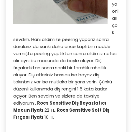
ya
onl
arı
ço
k
sevdim. Hani cildimize peeling yaparız sonra
durularız da sanki daha önce kaplı bir madde
varmışta peeling yaptıktan sonra cildimiz nefes
alır aynı bu macunda da böyle oluyor. Diş
fırçaladıktan sonra sanki bir ferahlık rahatlık
oluyor. Diş etleriniz hassas ise beyaz diş
takıntınız var ise mutlaka bir şans verin. Çünkü
düzenli kullanımda diş rengini 1.5 kata kadar
açıyor. Ben sevdim ve sizlere de tavsiye
ediyorum .
Rocs Sensitive Diş Beyazlatıcı
Macun fiyatı
22 TL.
Rocs Sensitive Soft Diş
Fırçası fiyatı
16 TL