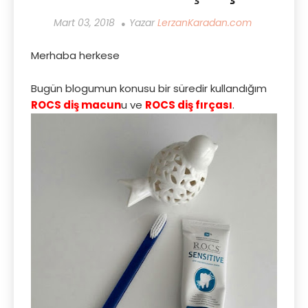
Mart 03, 2018
Yazar
LerzanKaradan.com
Merhaba herkese
Bugün blogumun konusu bir süredir kullandığım
ROCS diş macun
u ve
ROCS diş fırçası
.