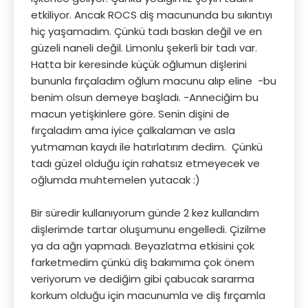
etkiliyor. Ancak ROCS diş macununda bu sıkıntıyı
hiç yaşamadım. Çünkü tadı baskın değil ve en
güzeli naneli değil. Limonlu şekerli bir tadı var.
Hatta bir keresinde küçük oğlumun dişlerini
bununla fırçaladım oğlum macunu alıp eline -bu
benim olsun demeye başladı. -Anneciğim bu
macun yetişkinlere göre. Senin dişini de
fırçaladım ama iyice çalkalaman ve asla
yutmaman kaydı ile hatırlatırım dedim. Çünkü
tadı güzel olduğu için rahatsız etmeyecek ve
oğlumda muhtemelen yutacak :)
Bir süredir kullanıyorum günde 2 kez kullandım
dişlerimde tartar oluşumunu engelledi. Çizilme
ya da ağrı yapmadı. Beyazlatma etkisini çok
farketmedim çünkü diş bakımıma çok önem
veriyorum ve dediğim gibi çabucak sararma
korkum olduğu için macunumla ve diş fırçamla