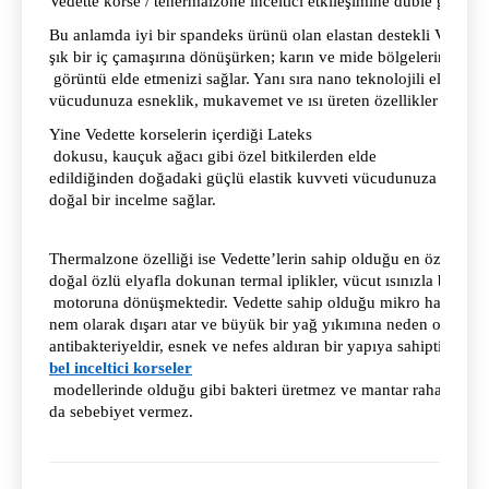
Vedette korse / tehermalzone inceltici etkileşimine duble güç ka
Bu anlamda iyi bir spandeks ürünü olan elastan destekli Vedette
şık bir iç çamaşırına dönüşürken; karın ve mide bölgelerini sıkıl
 görüntü elde etmenizi sağlar. Yanı sıra nano teknolojili elastomer
vücudunuza esneklik, mukavemet ve ısı üreten özellikler getirece
Yine Vedette korselerin içerdiği Lateks
dokusu, kauçuk ağacı gibi özel bitkilerden elde 
edildiğinden doğadaki güçlü elastik kuvveti vücudunuza taşıyara
doğal bir incelme sağlar. 
Thermalzone özelliği ise Vedette’lerin sahip olduğu en özel güçtü
doğal özlü elyafla dokunan termal iplikler, vücut ısınızla birleşt
 motoruna dönüşmektedir. Vedette sahip olduğu mikro hava boşlukl
nem olarak dışarı atar ve büyük bir yağ yıkımına neden olur. İçe
antibakteriyeldir, esnek ve nefes aldıran bir yapıya sahiptir. Bu 
bel inceltici korseler
 modellerinde olduğu gibi bakteri üretmez ve mantar rahatsızlıkl
da sebebiyet vermez. 