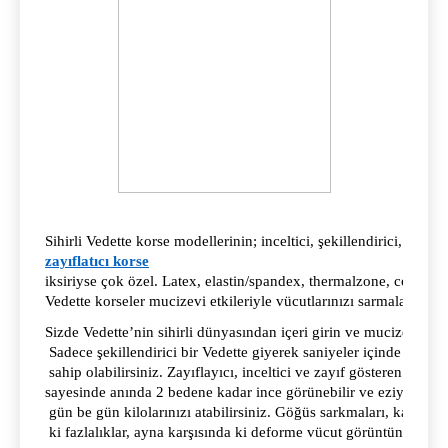
Sihirli Vedette korse modellerinin; inceltici, şekillendirici, toparla
zayıflatıcı korse
iksiriyse çok özel. Latex, elastin/spandex, thermalzone, coton iç
Vedette korseler mucizevi etkileriyle vücutlarınızı sarmalamayı b
Sizde Vedette’nin sihirli dünyasından içeri girin ve mucizevi etki
 Sadece şekillendirici bir Vedette giyerek saniyeler içinde şekilli,
 sahip olabilirsiniz. Zayıflayıcı, inceltici ve zayıf gösteren Vedett
sayesinde anında 2 bedene kadar ince görünebilir ve eziyet çe
 gün be gün kilolarınızı atabilirsiniz. Göğüs sarkmaları, karın- b
 ki fazlalıklar, ayna karşısında ki deforme vücut görüntünüz sizi