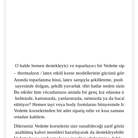
 O halde hemen destekleyici ve toparlayıcı bir Vedette sipariş ed
– thermalzon / latex etkili korse modellerinin gücünü görün. 
Anında toparlanma hissi, latex sarışıyla şekillenme, push up dest
 sayesinde dolgun, şekilli yuvarlak /diri hatlar neden sizin vüc
Bu etkiler tüm vücudunuzu anında bir genç kız edasına taşıyacak
 belinizde, karnınızda, yanlarınızda, sırtınızda ya da bacaklarınıza 
ettiriyor? Hemen tayt veya body formlarını bünyesinde birleştir
Vedette korselerinden bir adet sipariş edin ve kısa zamanda ayn
ortadan kaldırın. 
Dilerseniz Vedette korselerin size sunabileceği zarif görünümü ha
 azaltılmış kalori menüleri hazırlayarak da destekleyebilirsiniz.