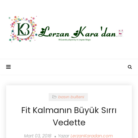
basın bulteni
Fit Kalmanın Büyük Sırrı
Vedette
Mart 03, 2018
Yazar
LerzanKaradan.com