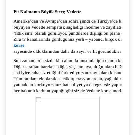
Fit Kalmanın Büyük Sırrı; Vedette
Amerika’dan ve Avrupa’dan sonra şimdi de Türkiye’de ki kadınla
büyüyen Vedette sempatisi; sağladığı incelme ve zayıflatıcı etkil
‘fitlik sırrı’ olarak görülüyor. Şimdilerde dişiliği ön plana çıka
Zira tv kanallarında gördüğünüz yerli – yabancı birçok ünlü kad
korse
sayesinde olduklarından daha da zayıf ve fit göründüklerini bi
Son zamanlarda sizde kilo alımı konusunda ipin ucunu kaçırdığ
Diğer taraftan hareketsizliğe, yaşlanmaya, doğumlara bağlı olarak
sizi iyice rahatsız ettiğini fark ediyorsanız aynalara küsmeye hiç
Tüm bunlara ek olarak estetik operasyonlardan, yağ aldırmaktan,
yatmaktan korkuyorsanız hatta diyet ya da egzersiz yapmak içini
her bakımlı kadının yaptığı gibi siz de Vedette korse modellerine