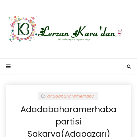
adadabaharamerhaba
Adadabaharamerhaba
partisi
Sakarya(Adapazarı)