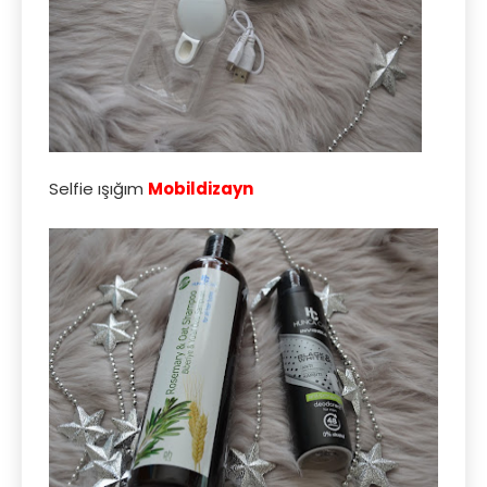
Selfie ışığım
Mobildizayn