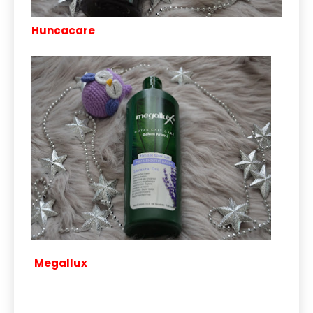
Huncacare
Megallux