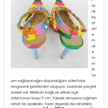
re
nk
kıy
af
etl
e
m
ük
e
m
m
el
uy
um sağlayacağını düşündüğüm stilettolar
rengarenk şeritlerden oluşuyor. Üzerinde perçinli
süsleri var. Bilekten bağlı ve arkası açık
stilettonun boyu 11 cm. Yüksek olmasına rağmen
rahat bir ayakkabı. Yazın dışarıda da rahatlıkla