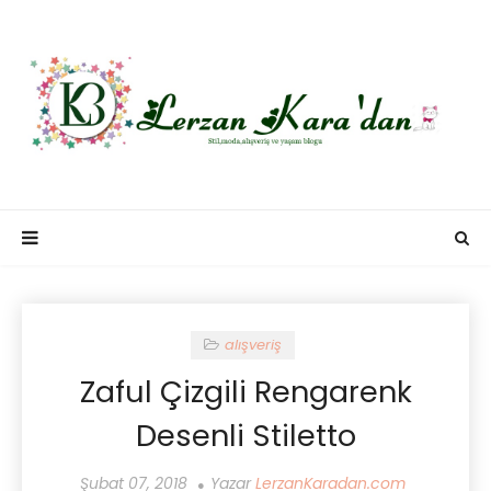
alışveriş
Zaful Çizgili Rengarenk
Desenli Stiletto
Şubat 07, 2018
Yazar
LerzanKaradan.com