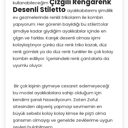
Çizgili Rengarenk
kullanabileceğim
Desenli Stiletto
ayakkabılarımı şimdilik
ev gezmelerinde renkli trikolarım ile kombin
yapıyorum. Her görenin bayıldığı bu stilettolar
şimdiye kadar giydiğim ayakkabılar içinde en
çılgın ve farklısı. Karışık desenli olması işimi
kolaylaştırıyor çünkü düz renk triko kazak, düz
renk gömlek ya da düz renk tunikler ile çok kolay
kombin ediliyor. İçerisindeki renk çantalarla da
uyumlu oluyor.
Bir çok kişinin giymeye cesaret edemeyeceği
bu model ayakkabılara sahip olduğum için
kendimi şanslı hissediyorum. Zaten Zaful
sitesinden alışveriş yapmayı sevmemin en
büyük sebebi kolay kolay kimse ile pişti olma
şansımın olmayışı ve genelde zevklerime uygun
şeyleri bulabilmem.