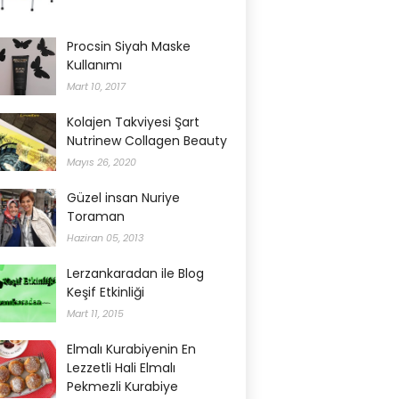
Procsin Siyah Maske
Kullanımı
Mart 10, 2017
Kolajen Takviyesi Şart
Nutrinew Collagen Beauty
Mayıs 26, 2020
Güzel insan Nuriye
Toraman
Haziran 05, 2013
Lerzankaradan ile Blog
Keşif Etkinliği
Mart 11, 2015
Elmalı Kurabiyenin En
Lezzetli Hali Elmalı
Pekmezli Kurabiye