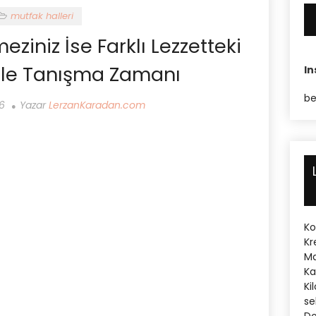
mutfak halleri
iniz İse Farklı Lezzetteki
İle Tanışma Zamanı
I
be
6
Yazar
LerzanKaradan.com
Ko
Kr
Ma
Ka
Ki
se