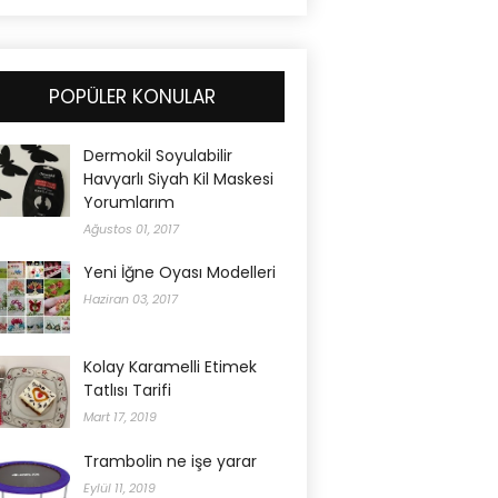
POPÜLER KONULAR
Dermokil Soyulabilir
Havyarlı Siyah Kil Maskesi
Yorumlarım
Ağustos 01, 2017
Yeni İğne Oyası Modelleri
Haziran 03, 2017
Kolay Karamelli Etimek
Tatlısı Tarifi
Mart 17, 2019
Trambolin ne işe yarar
Eylül 11, 2019