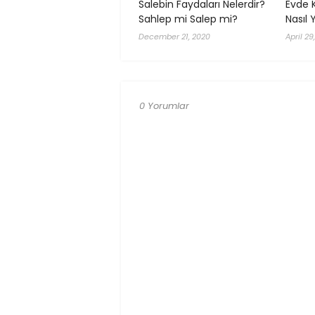
Salebin Faydaları Nelerdir?
Evde 
Sahlep mi Salep mi?
Nasıl Y
December 21, 2020
April 29
0 Yorumlar