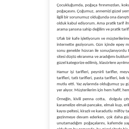
Çocukluğumda, poğaça fırınımızdan, koku
poğaçasını. Çoğumuz, annemizi güzel yeme
ilgili bir sorunumuz olduğunda ona danıştı
olduk kabul ediyorum. Ama pratik tarif ih
arama şansına sahip değilim ve pratik tarif
Ufak bir kafe işletiyorum ve müşterilerime
internette geziyorum. Gün içinde epey mesa
sonu genelde hüsran ile sonuçlanıyordu t
sitesi düştü ekranıma ve aradığımı buldum. H
güzel kategorize edilmiş, klasörlere ayrılmı
Hamur işi tarifleri, peynirli tarifler, meyv
tarifleri, tatlı tarifleri, pasta tarifleri, kek
mutlu etti. Yaz aylarında olduğumuz şu gü
yer alıyor. Müşterilerim için hem hafif, hem
Örneğin, kivili penna cotta,  dolgulu çıt
karamelize elmalı pancake, elmalı kup, erikl
kayısı peltesi, kirazlı ve karadutlu milföy tar
gezinmeye devam ederken, çok daha güze
unutamadığım poğaçalarını, kafemde yapma