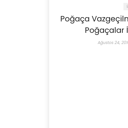
Poğaça Vazgeçilmez
Poğaçalar 
Ağustos 24, 201