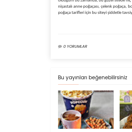
olduğum bu zamanda, bu güzel sitede hiç b
nişastalı anne poğaçası, çelenk poğaça, bol
poğaça tarifleri için bu siteyi şiddetle tavs
0 YORUMLAR
Bu yayınları beğenebilirsiniz