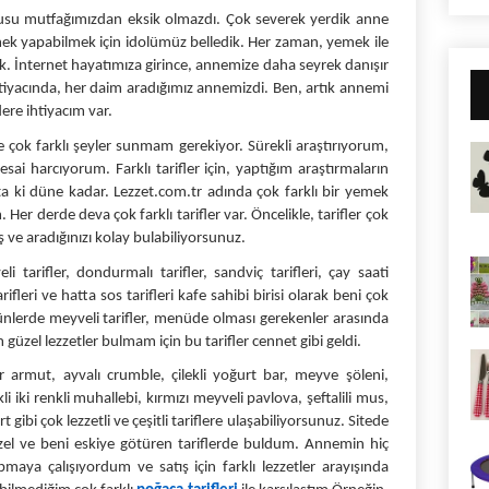
su mutfağımızdan eksik olmazdı. Çok severek yerdik anne 
k yapabilmek için idolümüz belledik. Her zaman, yemek ile 
k. İnternet hayatımıza girince, annemize daha seyrek danışır 
tiyacında, her daim aradığımız annemizdi. Ben, artık annemi 
lere ihtiyacım var.
 çok farklı şeyler sunmam gerekiyor. Sürekli araştırıyorum, 
i harcıyorum. Farklı tarifler için, yaptığım araştırmaların 
a ki düne kadar. Lezzet.com.tr adında çok farklı bir yemek 
er derde deva çok farklı tarifler var. Öncelikle, tarifler çok 
ş ve aradığınızı kolay bulabiliyorsunuz.
eli tarifler, dondurmalı tarifler, sandviç tarifleri, çay saati 
 tarifleri ve hatta sos tarifleri kafe sahibi birisi olarak beni çok 
nlerde meyveli tarifler, menüde olması gerekenler arasında 
 güzel lezzetler bulmam için bu tarifler cennet gibi geldi. 
ır armut, ayvalı crumble, çilekli yoğurt bar, meyve şöleni, 
i iki renkli muhallebi, kırmızı meyveli pavlova, şeftalili mus, 
t gibi çok lezzetli ve çeşitli tariflere ulaşabiliyorsunuz. Sitede 
l ve beni eskiye götüren tariflerde buldum. Annemin hiç 
ya çalışıyordum ve satış için farklı lezzetler arayışında 