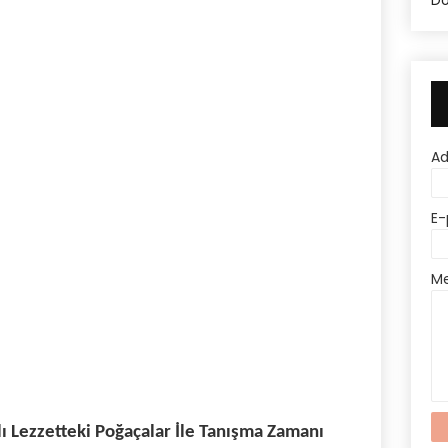
Do
A
E-
M
ı Lezzetteki Poğaçalar İle Tanışma Zamanı 