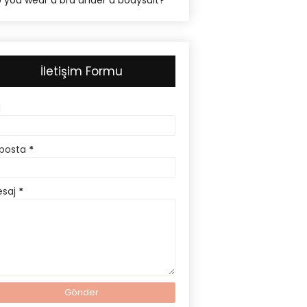
 you wear a bra under a bodysuit?
İletişim Formu
d
posta
*
esaj
*