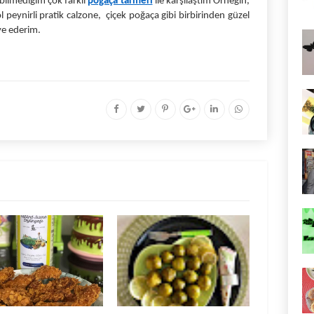
ilmediğim çok farklı 
poğaça tarifleri
ile karşılaştım Örneğin, 
 peynirli pratik calzone,  çiçek poğaça gibi birbirinden güzel 
iye ederim.