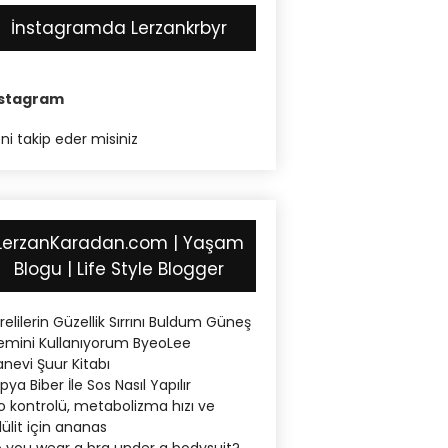
İnstagramda Lerzankrbyr
nstagram
ni takip eder misiniz
LerzanKaradan.com | Yaşam
Blogu | Life Style Blogger
relilerin Güzellik Sırrını Buldum Güneş
emini Kullanıyorum ByeoLee
nevi Şuur Kitabı
pya Biber İle Sos Nasıl Yapılır
lo kontrolü, metabolizma hızı ve
lülit için ananas