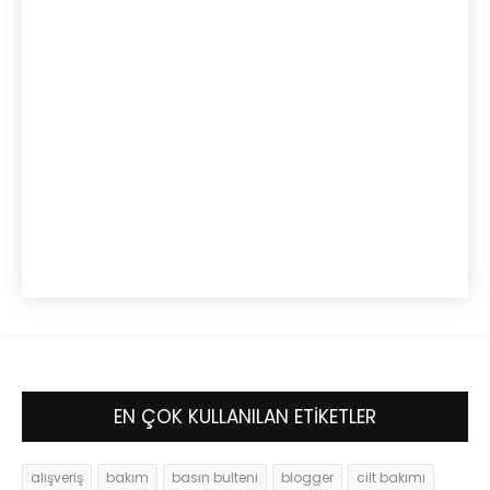
EN ÇOK KULLANILAN ETİKETLER
alışveriş
bakım
basın bulteni
blogger
cilt bakımı