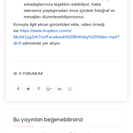
arkadaşlarınıza teşekkür edebiliyor, hatta
isterseniz paylaşmadan önce içindeki fotoğraf ve
mesajları düzenleyebiliyorsunuz.
Konuyla ilgili ekran görüntüleri ekte, video örneği
ise
https://www.dropbox.com/s/
6kchlr1yg3xh7nx/Facebook%
20Birthday%20Video.mp4?
dl=0
adresinde yer alıyor.
0 YORUMLAR
Bu yayınları beğenebilirsiniz