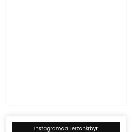
İnstagramda Lerzankrbyr