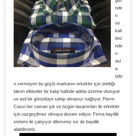
gisi
nde
n
ve
kali
tesi
nde
n
asl
a
ödü
n vermeyen bu güçlü markanın erkekler için ürettiği
takım elbiseler bir kalıp halinde adeta üzerine oturuyor
ve asil bir görüntüye sahip olmanızı sağlıyor. Pierre
Cassi her zaman şık ve özgün tasarımları ile erkekler
için vazgeçilmez olmaya devam ediyor. Firma bayiilik
sistemi ile çalışıyor dilerseniz siz de bayiilik
alabilirsiniz.