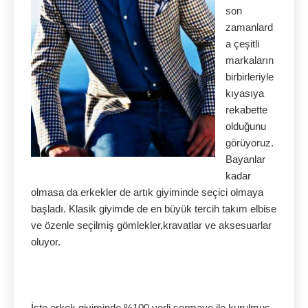
son
zamanlard
a çeşitli
markaların
birbirleriyle
kıyasıya
rekabette
olduğunu
görüyoruz.
Bayanlar
kadar
olmasa da erkekler de artık giyiminde seçici olmaya
başladı. Klasik giyimde de en büyük tercih takım elbise
ve özenle seçilmiş gömlekler,kravatlar ve aksesuarlar
oluyor.
İşte erkek giyiminde %100 yerli sermaye ile kurulmuş