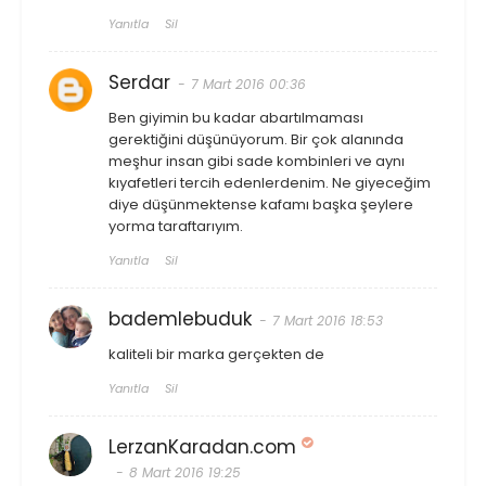
Yanıtla
Sil
Serdar
7 Mart 2016 00:36
Ben giyimin bu kadar abartılmaması
gerektiğini düşünüyorum. Bir çok alanında
meşhur insan gibi sade kombinleri ve aynı
kıyafetleri tercih edenlerdenim. Ne giyeceğim
diye düşünmektense kafamı başka şeylere
yorma taraftarıyım.
Yanıtla
Sil
bademlebuduk
7 Mart 2016 18:53
kaliteli bir marka gerçekten de
Yanıtla
Sil
LerzanKaradan.com
8 Mart 2016 19:25