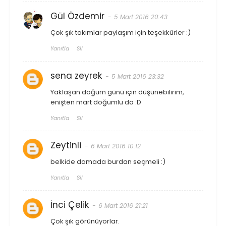
Gül Özdemir
5 Mart 2016 20:43
Çok şık takımlar paylaşım için teşekkürler :)
Yanıtla
Sil
sena zeyrek
5 Mart 2016 23:32
Yaklaşan doğum günü için düşünebilirim,
enişten mart doğumlu da :D
Yanıtla
Sil
Zeytinli
6 Mart 2016 10:12
belkide damada burdan seçmeli :)
Yanıtla
Sil
İnci Çelik
6 Mart 2016 21:21
Çok şık görünüyorlar.