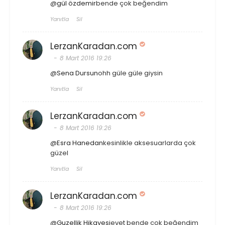
@
gül özdemir
bende çok beğendim
Yanıtla
Sil
LerzanKaradan.com
8 Mart 2016 19:26
@
Sena Dursun
ohh güle güle giysin
Yanıtla
Sil
LerzanKaradan.com
8 Mart 2016 19:26
@
Esra Hanedan
kesinlikle aksesuarlarda çok
güzel
Yanıtla
Sil
LerzanKaradan.com
8 Mart 2016 19:26
@
Guzellik Hikayesi
evet bende çok beğendim