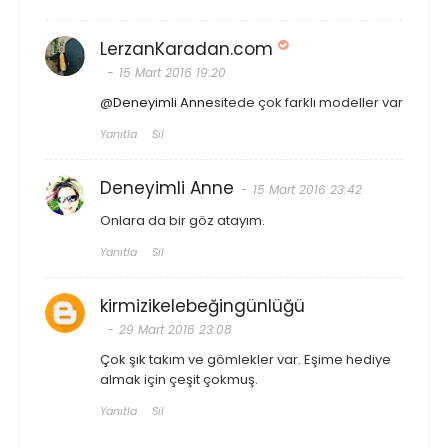
LerzanKaradan.com
15 Mart 2016 19:20
@
Deneyimli Anne
sitede çok farklı modeller var
Yanıtla
Sil
Deneyimli Anne
15 Mart 2016 23:42
Onlara da bir göz atayım.
Yanıtla
Sil
kirmizikelebeğingünlüğü
29 Mart 2016 23:08
Çok şık takım ve gömlekler var. Eşime hediye
almak için çeşit çokmuş.
Yanıtla
Sil