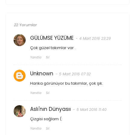
22 Yorumlar
GÜLÜMSE YÜZÜME
4 Mart 2016 23:29
Çok güzel takımlar var .
Yanıtla
Sil
Unknown
5 Mart 2016 07:32
Harika görünüyor bu takımlar, çok şık.
Yanıtla
Sil
Aslı'nın Dünyasıı
5 Mart 2016 11:40
Çizgisi sağlam (:
Yanıtla
Sil