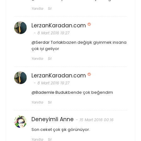
Yanıtla
Sil
LerzanKaradan.com
8 Mart 2016 19:27
@
Serdar Torlak
bazen değişik giyinmek insana
çok iyi geliyor
Yanıtla
Sil
LerzanKaradan.com
8 Mart 2016 19:27
@
Bademle Buduk
bende çok beğendim
Yanıtla
Sil
Deneyimli Anne
15 Mart 2016 00:16
Son ceket çok şık görünüyor.
Yanıtla
Sil