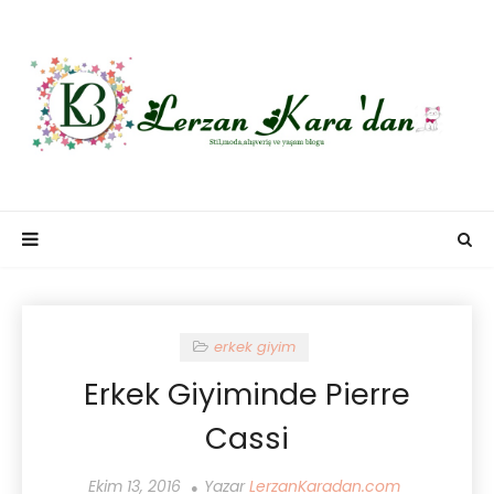
erkek giyim
Erkek Giyiminde Pierre
Cassi
Ekim 13, 2016
Yazar
LerzanKaradan.com