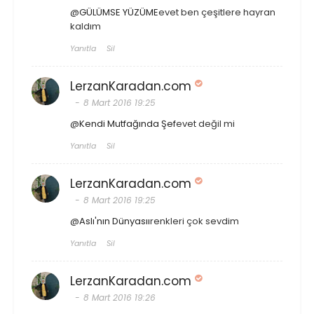
@
GÜLÜMSE YÜZÜME
evet ben çeşitlere hayran
kaldım
Yanıtla
Sil
LerzanKaradan.com
8 Mart 2016 19:25
@
Kendi Mutfağında Şef
evet değil mi
Yanıtla
Sil
LerzanKaradan.com
8 Mart 2016 19:25
@
Aslı'nın Dünyasıı
renkleri çok sevdim
Yanıtla
Sil
LerzanKaradan.com
8 Mart 2016 19:26