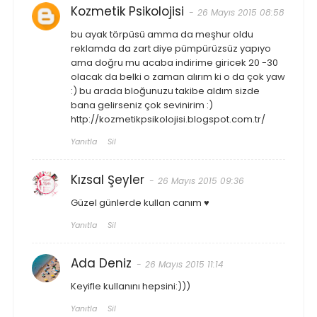
Kozmetik Psikolojisi
26 Mayıs 2015 08:58
bu ayak törpüsü amma da meşhur oldu
reklamda da zart diye pümpürüzsüz yapıyo
ama doğru mu acaba indirime giricek 20 -30
olacak da belki o zaman alırım ki o da çok yaw
:) bu arada bloğunuzu takibe aldım sizde
bana gelirseniz çok sevinirim :)
http://kozmetikpsikolojisi.blogspot.com.tr/
Yanıtla
Sil
Kızsal Şeyler
26 Mayıs 2015 09:36
Güzel günlerde kullan canım ♥
Yanıtla
Sil
Ada Deniz
26 Mayıs 2015 11:14
Keyifle kullanını hepsini:)))
Yanıtla
Sil