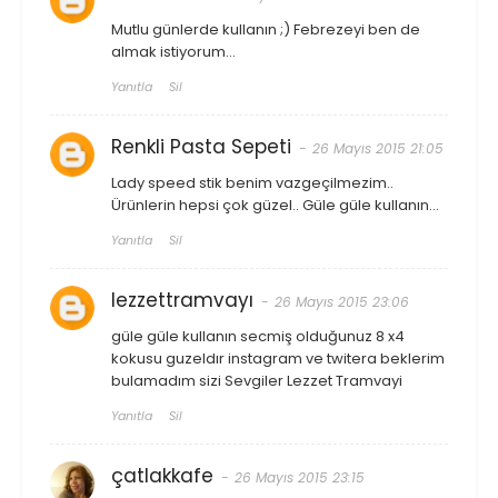
Mutlu günlerde kullanın ;) Febrezeyi ben de
almak istiyorum...
Yanıtla
Sil
Renkli Pasta Sepeti
26 Mayıs 2015 21:05
Lady speed stik benim vazgeçilmezim..
Ürünlerin hepsi çok güzel.. Güle güle kullanın...
Yanıtla
Sil
lezzettramvayı
26 Mayıs 2015 23:06
güle güle kullanın secmiş olduğunuz 8 x4
kokusu guzeldır instagram ve twitera beklerim
bulamadım sizi Sevgiler Lezzet Tramvayi
Yanıtla
Sil
çatlakkafe
26 Mayıs 2015 23:15