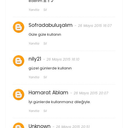
ederim.🎀💄💅
Yanıtla
Sil
Sofradabuluşalım
26 Mayıs 2015 16:07
Güle güle kullanın
Yanıtla
Sil
nily21
26 Mayıs 2015 16:10
güzel günlerde kullanın
Yanıtla
Sil
Hamarat Ablam
26 Mayıs 2015 20:07
İyi günlerde kullanmanız dileğiyle.
Yanıtla
Sil
Unknown
26 Mayıs 2015 20:51