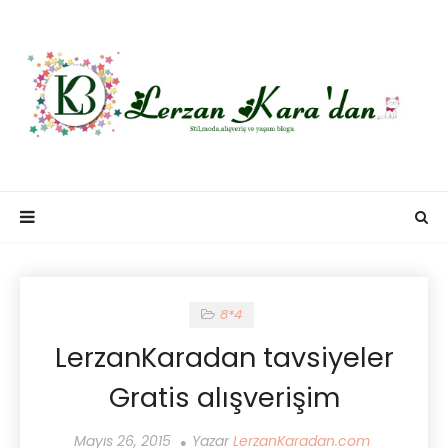
8*4
LerzanKaradan tavsiyeler
Gratis alışverişim
Mayıs 26, 2015
Yazar
LerzanKaradan.com