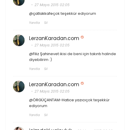
27 Mayıs 2015 02:05
@
çatlakkafe
çok teşekkür ediyorum
Yanıtla
Sil
LerzanKaradan.com
27 Mayıs 2015 02:05
@
Filiz Şahin
evet ikisi de beni için takıntı halinde
diyebilirim :)
Yanıtla
Sil
LerzanKaradan.com
27 Mayıs 2015 02:05
@
ÖRGÜÇANTAM-Hatice yazıcı
çok teşekkür
ediyorum
Yanıtla
Sil