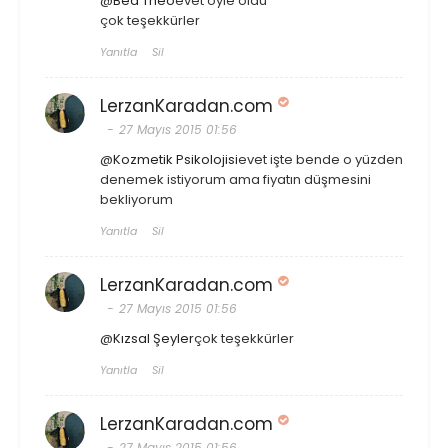
@
Bea Theo
evet öyle oldu
çok teşekkürler
Yanıtla
Sil
LerzanKaradan.com
27 Mayıs 2015 01:56
@
Kozmetik Psikolojisi
evet işte bende o yüzden
denemek istiyorum ama fiyatın düşmesini
bekliyorum
Yanıtla
Sil
LerzanKaradan.com
27 Mayıs 2015 01:56
@
Kızsal Şeyler
çok teşekkürler
Yanıtla
Sil
LerzanKaradan.com
27 Mayıs 2015 01:56