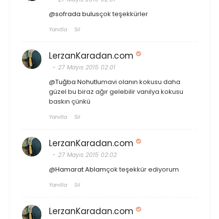
@
sofrada bulus
çok teşekkürler
Yanıtla
Sil
LerzanKaradan.com
27 Mayıs 2015 02:01
@
Tuğba Nohutlu
mavi olanın kokusu daha
güzel bu biraz ağır gelebilir vanilya kokusu
baskın çünkü
Yanıtla
Sil
LerzanKaradan.com
27 Mayıs 2015 02:02
@
Hamarat Ablam
çok teşekkür ediyorum
Yanıtla
Sil
LerzanKaradan.com