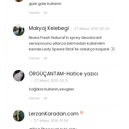
güle güle kullanın
Yanıtla
Sil
Makyaj Kelebegi
27 Mayıs 2015 00:09
Nivea Fresh Natural'in sprey deodorant
versiyonunu yıllarca bıkmadan kullandım
bende.Lady Speed Stick'te oldukça başarılı :))
Yanıtla
Sil
ÖRGÜÇANTAM-Hatice yazıcı
27 Mayıs 2015 00:12
Sağlıkla kullanın,sevgiler.
Yanıtla
Sil
LerzanKaradan.com
27 Mayıs 2015 01:56