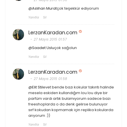
@
Aslıhan Murat
çok teşekkür ediyorum
Yanıtla
Sil
LerzanKaradan.com
27 Mayıs 2015 01:57
@
Saadet Uslu
çok sağolun
Yanıtla
Sil
LerzanKaradan.com
27 Mayıs 2015 01:58
@
Elit Stil
evet bende bazı kokular takıntı halinde
mesela eskiden kullandığım lou lou diye bir
parfüm vardı artık bulamıyorum sadece bazı
freeshoplarda o da denk gelirse bulunuyor
sırf kokudan kopmamak için replika kokularda
arıyorum :))
Yanıtla
Sil