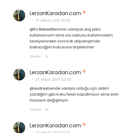
LerzanKaradan.com
27 Mayıs 2015 01:59
@
En Bebek
Benrinin vanilyalı duş jelini
kullanıyorum ama sıvı sabunu kullanmadım
tavsiyenizden sonra ilk alışverişimde
bakacağım kokusuna teşekkürler
Yanıtla
Sil
LerzanKaradan.com
27 Mayıs 2015 02:00
@
audrey
bende vanilya olduğu için aldım
yazdığım gibi koku felan kapatmıyor ama evin
havasını değiştiriyor
Yanıtla
Sil
LerzanKaradan.com
27 Mayıs 2015 02:01