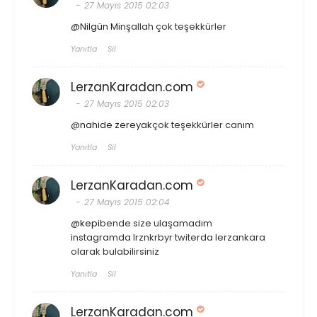
27 Mayıs 2015 02:03
@
Nilgün M
inşallah çok teşekkürler
Yanıtla
Sil
LerzanKaradan.com
27 Mayıs 2015 02:03
@
nahide zereyak
çok teşekkürler canım
Yanıtla
Sil
LerzanKaradan.com
27 Mayıs 2015 02:04
@
kepi
bende size ulaşamadım
instagramda lrznkrbyr twiterda lerzankara
olarak bulabilirsiniz
Yanıtla
Sil
LerzanKaradan.com