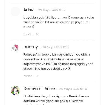
Adsız
26 Mayıs 2015 11:55
başakları çok iyi biliyorum ve 10 sene aynı koku
kullananını da biliyorum ve çok şaşırıyorum
buna :)
Yanıtla
Sil
audrey
26 Mayıs 2015 12:15
Febreze'nin başka bir çeşidini ben de aldım
reklamlara kanarak kötü koku kesinlikle
kapatmıyor ve kokusu eşimde baş ağrısı yaptı
ki kesinlikle hassas değildir :-((
Yanıtla
Sil
Deneyimli Anne
26 Mayıs 2015 14:26
Gratisi ben de çok seviyorum. Benri diye sıvı
sabunu var ve şişesi de çok şık. Tavsiye